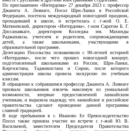
По приглашению «Интердома» 27 декабря 2023 г. профессор
Джанита А. Лиянаге, Посол Шри-Ланки в Российской
Федерации, посетила международный новогодний праздник,
проходивший в школе, и встретилась с г-жой О. Е.
Матвиевской, директором «Интердома», г-ном Саратом Б. Г.
Диссанаякаге, директором Колледжа им. Махинды
Раджапаксы, учителем и родителем, сопровождающими
детей, а также школьниками, участвующими в
образовательной программе.
Делегацию Посольства познакомили с 90-летней историей
«Интердома», после чего прошел новогодний концерт,
подготовленный школьниками из России, Шри-Ланки,
Киргизстана, Таджикистана и Сирии, после которого
администрация школы провела экскурсию по учебным
классам.
В обращении к собравшимся профессор Джанита А. Лиянаге
призвала школьников извлечь максимум из уникальной
возможности, впервые предоставленной ланкийским
ученикам, и выразила надежду, что ланкийское и российское
правительства сделают проведение данной программы
славной традицией.
В ходе пребывания в г. Иваново Ее Превосходительство
Посол также приняла участие во встрече с г-жой Ю. В.
Васильевой, заместителем Председателя Правительства