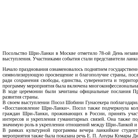
Посольство Шри-Ланки в Москве отметило 78-ой День незави
выступления. Участниками события стали представители ланк
Начало празднования ознаменовалось поднятием государствен
символизирующую просвещение и благополучие страны, посл
ради сохранения свободы, единства, суверенитета и террит
программу мероприятия была включена многоконфессиональна
В ходе церемонии были зачитаны официальные послания Пр
развития страны.
В своем выступлении Посол Шобини Гунасекера поблагодари
«Восстановление Шри-Ланки». Посол также подчеркнула кол
граждан Шри-Ланки, проживающих в России, принять участи
интересов и укрепления гуманитарных связей. Она также по
значимую роль в укреплении отношений между Шри-Ланкой и Р
В рамках культурной программы вечера ланкийкие студент
мероприятия также была показана речь Е. П. Ануры Кумары Д