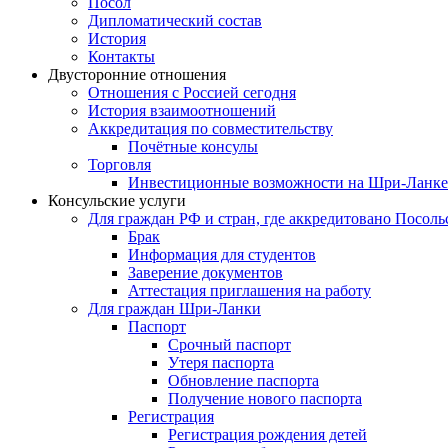
Посол
Дипломатический состав
История
Контакты
Двусторонние отношения
Отношения с Россией сегодня
История взаимоотношений
Аккредитация по совместительству
Почётные консулы
Торговля
Инвестиционные возможности на Шри-Ланке
Консульские услуги
Для граждан РФ и стран, где аккредитовано Посоль
Брак
Информация для студентов
Заверение документов
Аттестация приглашения на работу
Для граждан Шри-Ланки
Паспорт
Срочный паспорт
Утеря паспорта
Обновление паспорта
Получение нового паспорта
Регистрация
Регистрация рождения детей