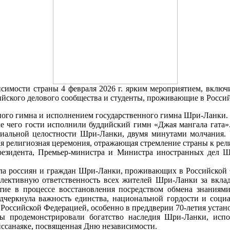
симости страны 4 февраля 2026 г. ярким мероприятием, вклю
ийского делового сообщества и студенты, проживающие в Росси
ного гимна и исполнением государственного гимна Шри-Ланки.
е чего гости исполнили буддийский гимн «Джая мангала гата»
ориальной целостности Шри-Ланки, двумя минутами молчания.
я религиозная церемония, отражающая стремление страны к ре
езидента, Премьер-министра и Министра иностранных дел 
ла россиян и граждан Шри-Ланки, проживающих в Российской 
лективную ответственность всех жителей Шри-Ланки за вклад 
е в процессе восстановления посредством обмена знаниями,
дчеркнула важность единства, национальной гордости и социа
оссийской Федерацией, особенно в преддверии 70-летия устано
ы продемонстрировали богатство наследия Шри-Ланки, исп
иссанаяке, посвященная Дню независимости.