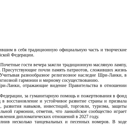
чившим в себя традиционную официальную часть и творческие
йской Федерации.
 Почетные гости вечера зажгли традиционную масляную лампу,
. Присутствующие почли память патриотов, сложивших жизнь
 Учитывая разнообразное религиозное наследие Шри-Ланки, в
лигиозной гармонии и мирному сосуществованию.
Шри-Ланки, отражающие видение Правительства в отношении
Федерации, за гуманитарную помощь и пожертвования в фонд
в восстановление и устойчивое развитие страны и призвала
 развития навыков, инвестиций, торговли, туризма, защиты
льной гармонии, отметив, что ланкийское сообщество играет
вления дипломатических отношений в 2027 году.
олнив несколько танцевальных и песенных номеров. В ходе