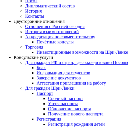
Посол
Дипломатический состав
История
Контакты
Двусторонние отношения
Отношения с Россией сегодня
История взаимоотношений
Аккредитация по совместительству
Почётные консулы
Торговля
Инвестиционные возможности на Шри-Ланке
Консульские услуги
Для граждан РФ и стран, где аккредитовано Посоль
Брак
Информация для студентов
Заверение документов
Аттестация приглашения на работу
Для граждан Шри-Ланки
Паспорт
Срочный паспорт
Утеря паспорта
Обновление паспорта
Получение нового паспорта
Регистрация
Регистрация рождения детей