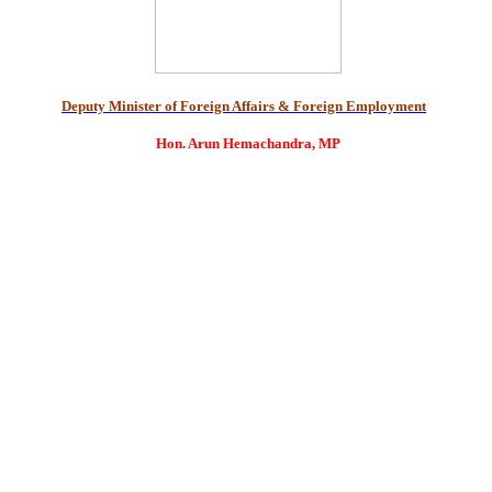
Deputy Minister of Foreign Affairs & Foreign Employment
Hon. Arun Hemachandra, MP