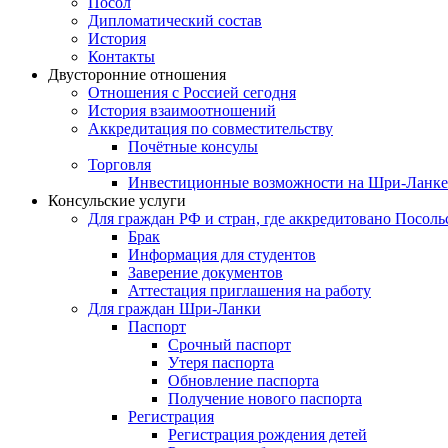
Посол
Дипломатический состав
История
Контакты
Двусторонние отношения
Отношения с Россией сегодня
История взаимоотношений
Аккредитация по совместительству
Почётные консулы
Торговля
Инвестиционные возможности на Шри-Ланке
Консульские услуги
Для граждан РФ и стран, где аккредитовано Посоль
Брак
Информация для студентов
Заверение документов
Аттестация приглашения на работу
Для граждан Шри-Ланки
Паспорт
Срочный паспорт
Утеря паспорта
Обновление паспорта
Получение нового паспорта
Регистрация
Регистрация рождения детей