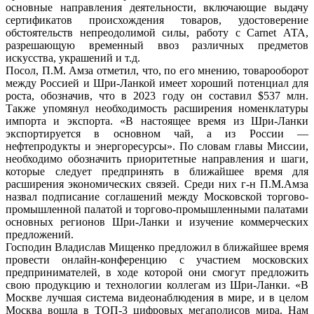
основные направления деятельности, включающие выдачу
сертификатов происхождения товаров, удостоверение
обстоятельств непреодолимой силы, работу с Carnet АТА,
разрешающую временный ввоз различных предметов
искусства, украшений и т.д.
Посол, П.М. Амза отметил, что, по его мнению, товарооборот
между Россией и Шри-Ланкой имеет хороший потенциал для
роста, обозначив, что в 2023 году он составил $537 млн.
Также упомянул необходимость расширения номенклатуры
импорта и экспорта. «В настоящее время из Шри-Ланки
экспортируется в основном чай, а из России —
нефтепродукты и энергоресурсы». По словам главы Миссии,
необходимо обозначить приоритетные направления и шаги,
которые следует предпринять в ближайшее время для
расширения экономических связей. Среди них г-н П.М.Амза
назвал подписание соглашений между Московской торгово-
промышленной палатой и торгово-промышленными палатами
основных регионов Шри-Ланки и изучение коммерческих
предложений.
Господин Владислав Мищенко предложил в ближайшее время
провести онлайн-конференцию с участием московских
предпринимателей, в ходе которой они смогут предложить
свою продукцию и технологии коллегам из Шри-Ланки. «В
Москве лучшая система видеонаблюдения в мире, и в целом
Москва вошла в ТОП-3 цифровых мегаполисов мира. Нам