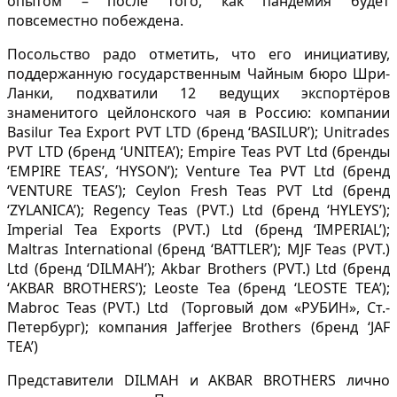
опытом – после того, как пандемия будет
повсеместно побеждена.
Посольство радо отметить, что его инициативу,
поддержанную государственным Чайным бюро Шри-
Ланки, подхватили 12 ведущих экспортёров
знаменитого цейлонского чая в Россию: компании
Basilur Tea Export PVT LTD (бренд ‘BASILUR’); Unitrades
PVT LTD (бренд ‘UNITEA’); Empire Teas PVT Ltd (бренды
‘EMPIRE TEAS’, ‘HYSON’); Venture Tea PVT Ltd (бренд
‘VENTURE TEAS’); Ceylon Fresh Teas PVT Ltd (бренд
‘ZYLANICA’); Regency Teas (PVT.) Ltd (бренд ‘HYLEYS’);
Imperial Tea Exports (PVT.) Ltd (бренд ‘IMPERIAL’);
Maltras International (бренд ‘BATTLER’); MJF Teas (PVT.)
Ltd (бренд ‘DILMAH’); Akbar Brothers (PVT.) Ltd (бренд
‘AKBAR BROTHERS’); Leoste Tea (бренд ‘LEOSTE TEA’);
Mabroc Teas (PVT.) Ltd (Торговый дом «РУБИН», Ст.-
Петербург); компания Jafferjee Brothers (бренд ‘JAF
TEA’)
Представители DILMAH и AKBAR BROTHERS лично