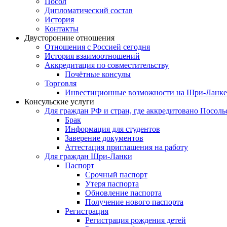
Посол
Дипломатический состав
История
Контакты
Двусторонние отношения
Отношения с Россией сегодня
История взаимоотношений
Аккредитация по совместительству
Почётные консулы
Торговля
Инвестиционные возможности на Шри-Ланке
Консульские услуги
Для граждан РФ и стран, где аккредитовано Посоль
Брак
Информация для студентов
Заверение документов
Аттестация приглашения на работу
Для граждан Шри-Ланки
Паспорт
Срочный паспорт
Утеря паспорта
Обновление паспорта
Получение нового паспорта
Регистрация
Регистрация рождения детей