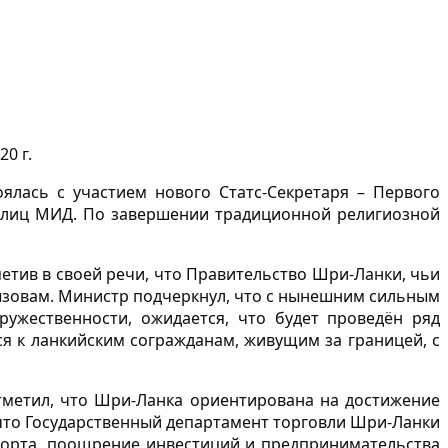
0 г.
ялась с участием нового Статс-Секретаря – Первого
х лиц МИД. По завершении традиционной религиозной
етив в своей речи, что Правительство Шри-Ланки, чьи
ызовам. Министр подчеркнул, что с нынешним сильным
ужественности, ожидается, что будет проведён ряд
я к ланкийским согражданам, живущим за границей, с
отметил, что Шри-Ланка ориентирована на достижение
 что Государственный департамент торговли Шри-Ланки
спорта, поощрение инвестиций и предпринимательства