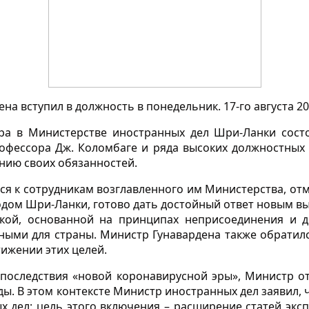
 вступил в должность в понедельник. 17-го августа 202
а в Министерстве иностранных дел Шри-Ланки состо
офессора Дж. Коломбаге и ряда высоких должностны
нию своих обязанностей.
ся к сотрудникам возглавленного им Министерства, отм
ом Шри-Ланки, готово дать достойный ответ новым в
ой, основанной на принципах неприсоединения и др
ными для страны. Министр Гунавардена также обратилс
ижении этих целей.
 последствия «новой коронавирусной эры», Министр 
ды. В этом контексте Министр иностранных дел заявил,
 дел: цель этого включения – расширение статей эк