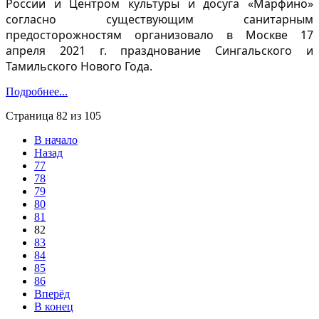
России и Центром культуры и досуга «Марфино»
согласно существующим санитарным
предосторожностям организовало в Москве 17
апреля 2021 г. празднование Сингальского и
Тамильского Нового Года.
Подробнее...
Страница 82 из 105
В начало
Назад
77
78
79
80
81
82
83
84
85
86
Вперёд
В конец