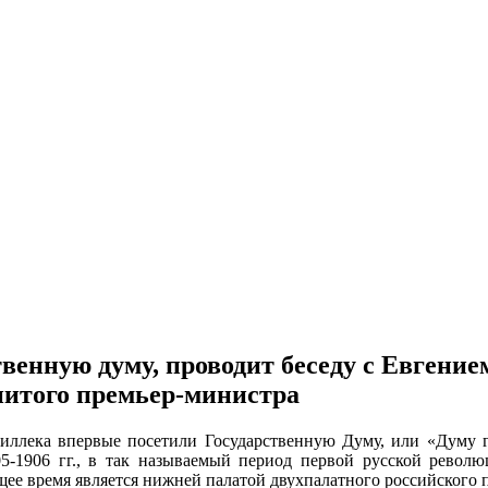
твенную думу, проводит беседу с Евген
нитого премьер-министра
ллека впервые посетили Государственную Думу, или «Думу гос
5-1906 гг., в так называемый период первой русской револю
ящее время является нижней палатой двухпалатного российского 