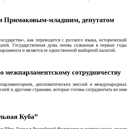
ием Примаковым-младшим, депутатом
ударства», как переводится с русского языка, исторический
цией. Государственная дума, вновь созванная в первые годы
парламента и является ее единственной выборной палатой.
о межпарламентскому сотрудничеству
 парламентариев, дипломатических миссий и международных
сией и другими странами, которые готовы сотрудничать во имя
льная Куба”
ол Шри-Ланки в Российской Федерации и супруга посла, мадам