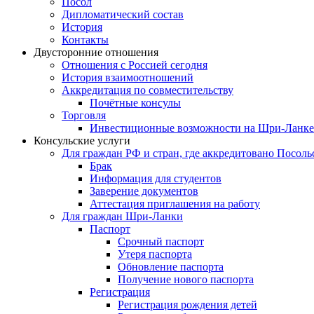
Посол
Дипломатический состав
История
Контакты
Двусторонние отношения
Отношения с Россией сегодня
История взаимоотношений
Аккредитация по совместительству
Почётные консулы
Торговля
Инвестиционные возможности на Шри-Ланке
Консульские услуги
Для граждан РФ и стран, где аккредитовано Посоль
Брак
Информация для студентов
Заверение документов
Аттестация приглашения на работу
Для граждан Шри-Ланки
Паспорт
Срочный паспорт
Утеря паспорта
Обновление паспорта
Получение нового паспорта
Регистрация
Регистрация рождения детей