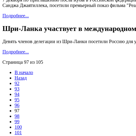
Санджа Джаятиллека, посетили премьерный показ фильма "Реа
Подробнее...
Шри-Ланка участвует в международном
Девять членов делегации из Шри-Ланки посетили Россию для у
Подробнее...
Страница 97 из 105
В начало
Назад
92
93
94
95
96
97
98
99
100
101