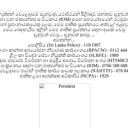
න් වෙළෙදාමේ සැඟවුණු යථාර්ථයන් පිළිබඳව ජනතාව දැනුවත් කිරී
හා වන ජාත්‍යන්තර සංවිධානය (IOM) සමඟ සහයෝගයෙන් රටපුරා මාධ
 හෝ ප්‍රජා නායකයෙකු ලෙස, මෙම ජාතික ප්‍රයත්නයට අත්වැල් බැඳ
මෙය බෙදාහැරීම තුලින් මෙම ජාතික ප්‍රයත්නය සඳහා දායක වෙමු
දැනුවත් වෙමු... දැනුවත් කරමු ...
අමතන්න...
පොලිසිය (Sri Lanka Police) - 119/1997
 හා කාන්තා අපයෝජන නිවාරණ කාර්යාංශය (BPACW) - 0112 444
ශ්‍රී ලංකා විදේශ සේවා නියුක්ති කාර්යාංශය (SLBFE) - 1989
ම ජාවාරම් විමර්ශන හා සමුද්‍රීය අපරාධ විමර්ශන අංශය (HTSMICIU
සංක්‍රමණය සඳහා වන ජාත්‍යන්තර සංවිධානය (IOM) - 0766 588 688
් වෙළදාමට එරෙහි ජාතික කාර්ය සාධක බලකාය (NAHTTF) - 076 84
ජාතික ළමා ආරක්ෂක අධිකාරිය (NCPA) - 1929