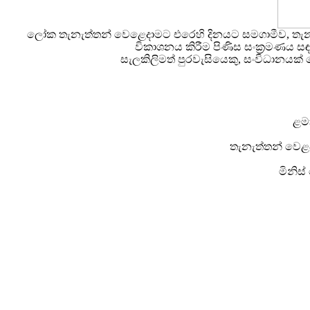
ලෝක තැනැත්තන් වෙළෙදාමට එරෙහි දිනයට සමගාමීව, තැනැත්ත
විකාශනය කිරීම පිණිස සංක්‍රමණය සඳ
සැලකිලිමත් පුරවැසියෙකු, සංවිධානයක්
ළමා
තැනැත්තන් වෙළදා
මිනිස