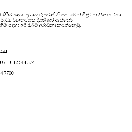
ම සඳහා ප්‍රධාන රූපවාහිනී සහ ගුවන් විදුලි නාලිකා හරහා
්‍ය ව්‍යාපාරයක් දියත් කර ඇත්තෙමු.
ගැනීම සදහා අපි ඔබට අරාධනා කරන්නෙමු.
 444
) - 0112 514 374
4 7700