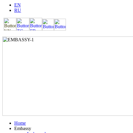
EN
RU
Home
Embassy