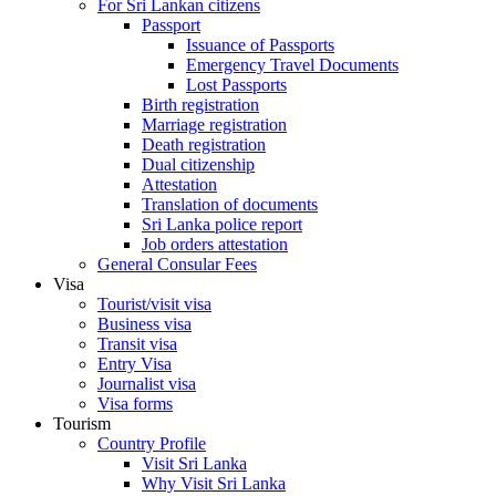
For Sri Lankan citizens
Passport
Issuance of Passports
Emergency Travel Documents
Lost Passports
Birth registration
Marriage registration
Death registration
Dual citizenship
Attestation
Translation of documents
Sri Lanka police report
Job orders attestation
General Consular Fees
Visa
Tourist/visit visa
Business visa
Transit visa
Entry Visa
Journalist visa
Visa forms
Tourism
Country Profile
Visit Sri Lanka
Why Visit Sri Lanka